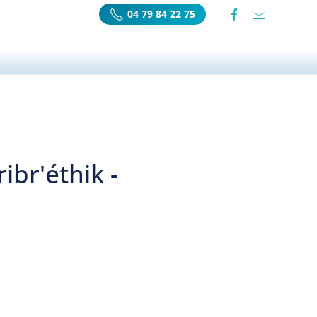
04 79 84 22 75
ibr'éthik -