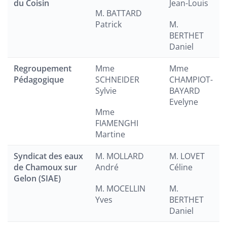
du Coisin
Jean-Louis
M. BATTARD
Patrick
M.
BERTHET
Daniel
Regroupement
Mme
Mme
Pédagogique
SCHNEIDER
CHAMPIOT-
Sylvie
BAYARD
Evelyne
Mme
FIAMENGHI
Martine
Syndicat des eaux
M. MOLLARD
M. LOVET
de Chamoux sur
André
Céline
Gelon (SIAE)
M. MOCELLIN
M.
Yves
BERTHET
Daniel