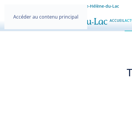
Site officiel de la Mairie de Sainte-Hélène-du-Lac
Accéder au contenu principal
ACCUEIL
ACT
T