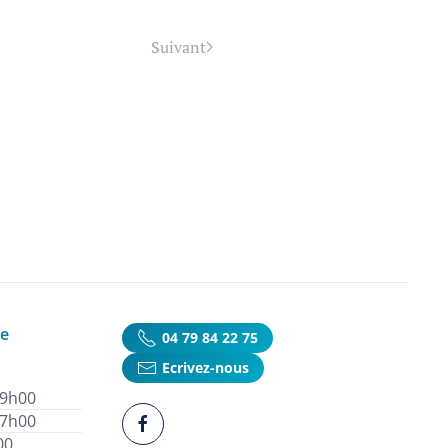
Suivant
ie
04 79 84 22 75
Ecrivez-nous
19h00
17h00
00