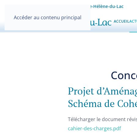
Site officiel de la Mairie de Sainte-Hélène-du-Lac
Accéder au contenu principal
ACCUEIL
ACT
Conc
Projet d’Aména
Schéma de Cohér
Télécharger le document révis
cahier-des-charges.pdf