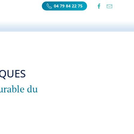
04 79 84 22 75
IQUES
urable du