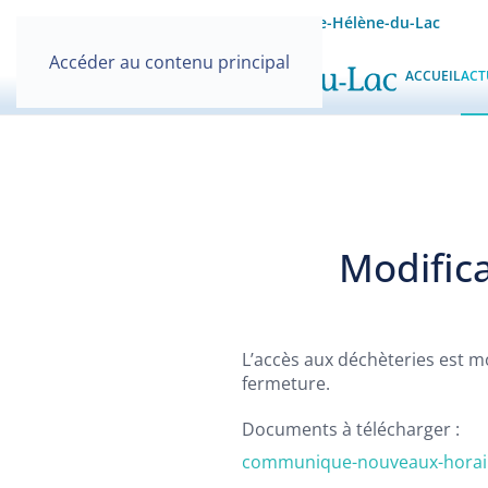
Site officiel de la Mairie de Sainte-Hélène-du-Lac
Accéder au contenu principal
ACCUEIL
ACT
Modific
L’accès aux déchèteries est mo
fermeture.
Documents à télécharger :
communique-nouveaux-horair