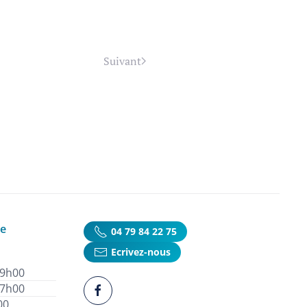
Suivant
ie
04 79 84 22 75
Ecrivez-nous
19h00
17h00
00