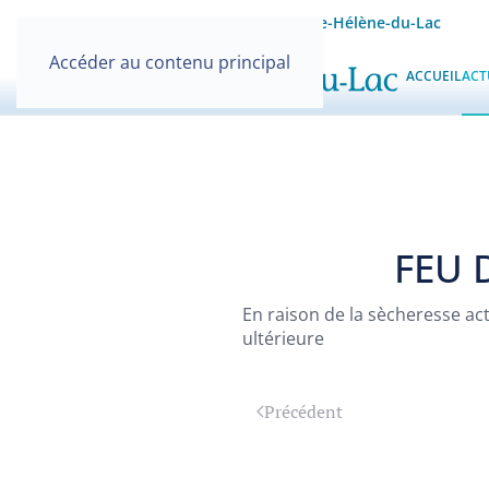
Site officiel de la Mairie de Sainte-Hélène-du-Lac
Accéder au contenu principal
ACCUEIL
ACT
FEU 
En raison de la sècheresse act
ultérieure
Précédent