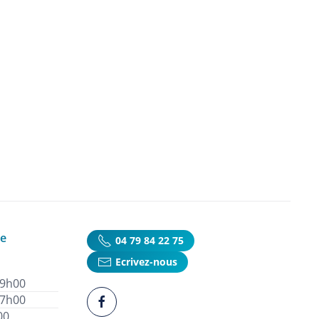
ie
04 79 84 22 75
Ecrivez-nous
19h00
17h00
00