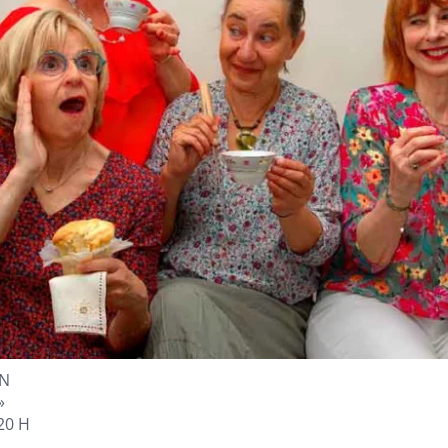
IN
»
20 H