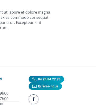
nt ut labore et dolore magna
uip ex ea commodo consequat.
 pariatur. Excepteur sint
orum.
ie
04 79 84 22 75
Ecrivez-nous
19h00
17h00
00