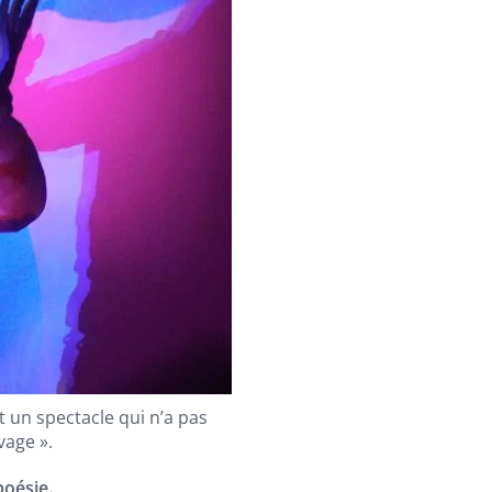
st un spectacle qui n’a pas
vage ».
poésie.