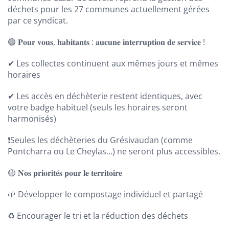
déchets pour les 27 communes actuellement gérées
par ce syndicat.
🟢 𝐏𝐨𝐮𝐫 𝐯𝐨𝐮𝐬, 𝐡𝐚𝐛𝐢𝐭𝐚𝐧𝐭𝐬 : 𝐚𝐮𝐜𝐮𝐧𝐞 𝐢𝐧𝐭𝐞𝐫𝐫𝐮𝐩𝐭𝐢𝐨𝐧 𝐝𝐞 𝐬𝐞𝐫𝐯𝐢𝐜𝐞 !
✔ Les collectes continuent aux mêmes jours et mêmes
horaires
✔ Les accès en déchèterie restent identiques, avec
votre badge habituel (seuls les horaires seront
harmonisés)
❗Seules les déchèteries du Grésivaudan (comme
Pontcharra ou Le Cheylas…) ne seront plus accessibles.
🟡 𝐍𝐨𝐬 𝐩𝐫𝐢𝐨𝐫𝐢𝐭𝐞́𝐬 𝐩𝐨𝐮𝐫 𝐥𝐞 𝐭𝐞𝐫𝐫𝐢𝐭𝐨𝐢𝐫𝐞
🌱 Développer le compostage individuel et partagé
♻️ Encourager le tri et la réduction des déchets