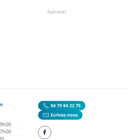
Suivant
ie
04 79 84 22 75
Ecrivez-nous
19h00
17h00
00