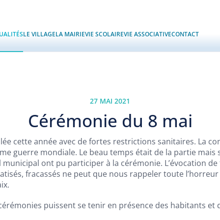
UALITÉS
LE VILLAGE
LA MAIRIE
VIE SCOLAIRE
VIE ASSOCIATIVE
CONTACT
27 MAI 2021
Cérémonie du 8 mai
lée cette année avec de fortes restrictions sanitaires. La 
ème guerre mondiale. Le beau temps était de la partie mais
unicipal ont pu participer à la cérémonie. L’évocation de ta
tisés, fracassés ne peut que nous rappeler toute l’horreur d
ix.
cérémonies puissent se tenir en présence des habitants et